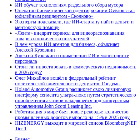
ИИ обучат технологиям раздельного сбора мусора
Оператор биометрической идентификации Ovision стал
юбилейным резидентом «Сколково»
Эксперты подсказали, где ИИ-стартапу найти деньги и
менторскую помощь
«Лента» внедрит сервисы для видеораспознавания
товаров и количества покупателей
В чем угроза ИИ-агентов для бизнеса, объясняет
Алексей Кузовкин
Алексей Кузовкин о применении ИИ в мониторинге
персонала
Стоит ли инвестировать в коммерческую недвижимость
в 2026 году?
Олег Михайлов вошёл в федеральный рейтинг
политической влиятельности депутатов Госдумы
Holand Automotive Group расширяет свою лизинговую
платформу сегмента ультра-люкс путем стратегического
приобретения активов находящейся под конкурсным
управлением John Scotti Leasing Inc.
Роботизация в мире бьет новые рекорды: количество
промышленных роботов выросло на 15% в 2025 году
HIZENERGY выходит в мировой список BloombergNEF
Tier 1
Бизнес