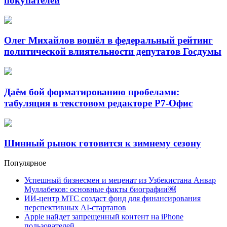
покупателей
Олег Михайлов вошёл в федеральный рейтинг
политической влиятельности депутатов Госдумы
Даём бой форматированию пробелами:
табуляция в текстовом редакторе Р7-Офис
Шинный рынок готовится к зимнему сезону
Популярное
Успешный бизнесмен и меценат из Узбекистана Анвар
Муллабеков: основные факты биографии￼
ИИ-центр МТС создаст фонд для финансирования
перспективных AI-стартапов
Apple найдет запрещенный контент на iPhone
пользователей