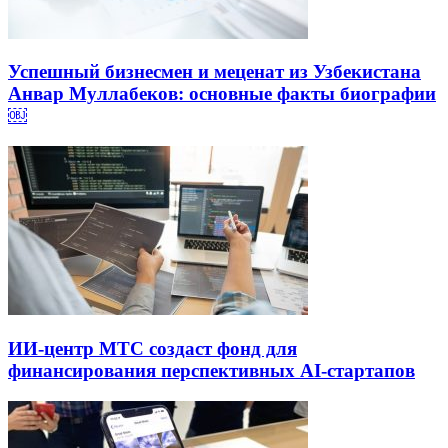
Успешный бизнесмен и меценат из Узбекистана
Анвар Муллабеков: основные факты биографии
￼
ИИ-центр МТС создаст фонд для
финансирования перспективных AI-стартапов