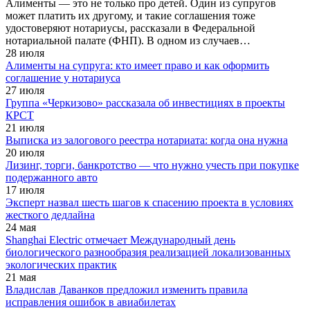
Алименты — это не только про детей. Один из супругов
может платить их другому, и такие соглашения тоже
удостоверяют нотариусы, рассказали в Федеральной
нотариальной палате (ФНП). В одном из случаев…
28 июля
Алименты на супруга: кто имеет право и как оформить
соглашение у нотариуса
27 июля
Группа «Черкизово» рассказала об инвестициях в проекты
КРСТ
21 июля
Выписка из залогового реестра нотариата: когда она нужна
20 июля
Лизинг, торги, банкротство — что нужно учесть при покупке
подержанного авто
17 июля
Эксперт назвал шесть шагов к спасению проекта в условиях
жесткого дедлайна
24 мая
Shanghai Electric отмечает Международный день
биологического разнообразия реализацией локализованных
экологических практик
21 мая
Владислав Даванков предложил изменить правила
исправления ошибок в авиабилетах