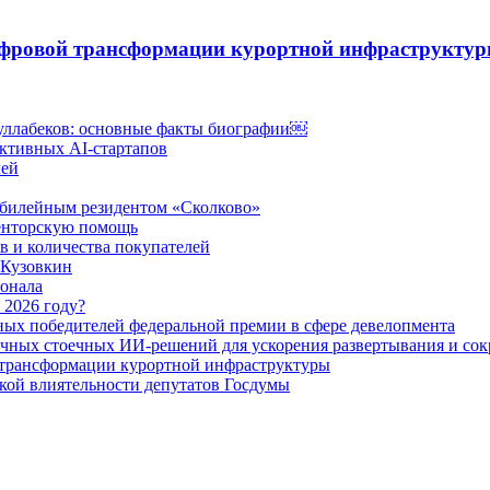
ифровой трансформации курортной инфраструкту
уллабеков: основные факты биографии￼
ктивных AI-стартапов
лей
юбилейным резидентом «Сколково»
менторскую помощь
в и количества покупателей
 Кузовкин
онала
 2026 году?
ных победителей федеральной премии в сфере девелопмента
чных стоечных ИИ-решений для ускорения развертывания и со
 трансформации курортной инфраструктуры
кой влиятельности депутатов Госдумы