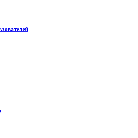
ьзователей
а