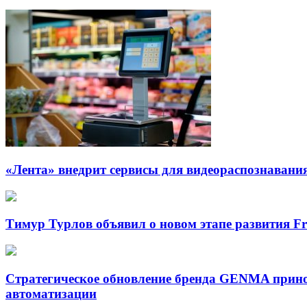
«Лента» внедрит сервисы для видеораспознавания
Тимур Турлов объявил о новом этапе развития F
Стратегическое обновление бренда GENMA прино
автоматизации