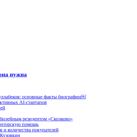
 она нужна
уллабеков: основные факты биографии￼
ктивных AI-стартапов
лей
юбилейным резидентом «Сколково»
менторскую помощь
в и количества покупателей
 Кузовкин