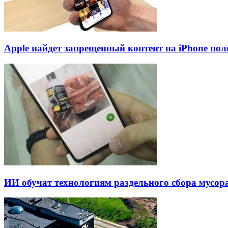
Apple найдет запрещенный контент на iPhone пол
ИИ обучат технологиям раздельного сбора мусор