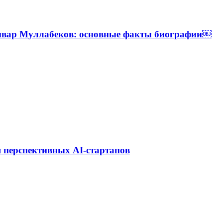
Анвар Муллабеков: основные факты биографии￼
 перспективных AI-стартапов