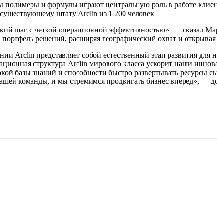
ы полимеры и формулы играют центральную роль в работе клие
существующему штату Arclin из 1 200 человек.
ский шаг с четкой операционной эффективностью», — сказал Мар
портфель решений, расширяя географический охват и открывая 
нии Arclin представляет собой естественный этап развития для 
ионная структура Arclin мирового класса ускорит наши иннова
кой базы знаний и способности быстро развертывать ресурсы сы
нашей команды, и мы стремимся продвигать бизнес вперед», — 