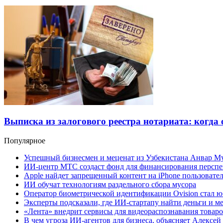
Выписка из залогового реестра нотариата: когда
Популярное
Успешный бизнесмен и меценат из Узбекистана Анвар М
ИИ-центр МТС создаст фонд для финансирования перспе
Apple найдет запрещенный контент на iPhone пользовате
ИИ обучат технологиям раздельного сбора мусора
Оператор биометрической идентификации Ovision стал 
Эксперты подсказали, где ИИ-стартапу найти деньги и 
«Лента» внедрит сервисы для видеораспознавания товаро
В чем угроза ИИ-агентов для бизнеса, объясняет Алексей