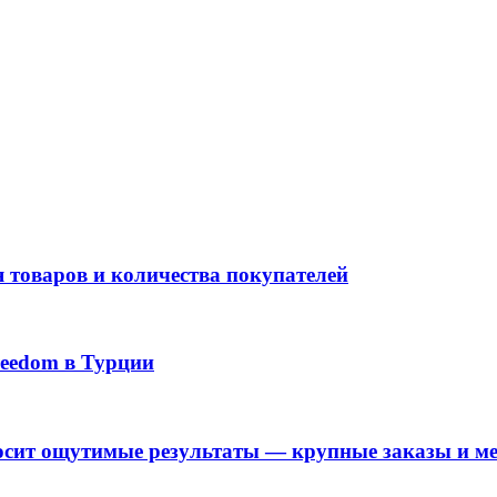
 товаров и количества покупателей
reedom в Турции
сит ощутимые результаты — крупные заказы и ме