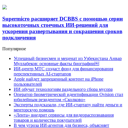
Supermicro расширяет DCBBS с помощью серии
высокоточных стоечных ИИ-решений для
ускорения развертывания и сокращения сроков
подключения
Популярное
Успешный бизнесмен и меценат из Узбекистана Анвар
Муллабеков: основные факты биографии￼
ИИ-центр МТС создаст фонд для финансирования
перспективных AI-стартапов
Apple найдет запрещенный контент на iPhone
пользователей
ИИ обучат технологиям раздельного сбора мусора
Оператор биометрической идентификации Ovision стал
юбилейным резидентом «Сколково»
Эксперты подсказали, где ИИ-стартапу найти деньги и
менторскую помощь
«Лента» внедрит сервисы для видеораспознавания
товаров и количества покупателей
В чем угроза ИИ-агентов для бизнеса, объясняет