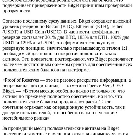
подчёркивает приверженность Bitget принципам проверяемой
прозрачности.
Согласно последнему срезу данных, Bitget сохраняет высокий
уровень резервов по Bitcoin (BTC), Ethereum (ETH), Tether
(USDT) и USD Coin (USDC). В частности, коэффициент
резервов составляет 301% для BTC, 183% для ETH, 100% для
USDT и 129% для USDC, что формирует совокупную
резервную позицию, значительно превышающую эталон 1:1,
необходимый для полного покрытия пользовательских
активов. Эти показатели подтверждают, что Bitget располагает
более чем достаточным объемом средств для обеспечения всех
пользовательских балансов на платформе.
«Proof of Reserves — это не разовое раскрытие информации, а
непрерывная дисциплина», — отметила Грейси Чен, CEO
Bitget. — «В этом месяце особенно важно не только то, что
активы по-прежнему полностью обеспечены, но и то, что
пользовательские балансы продолжают расти. Такое
сочетание отражает как операционную устойчивость, так и
доверие пользователей, что особенно важно в условиях
нестабильного рынка».
За прошедший месяц пользовательские активы на Bitget
претерпели заметные изменения, отражая динамику участия