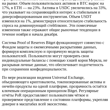
на рынке. Объем пользовательских активов в BTC вырос на
17%, в ETH — на 23%. Активы в USDC увеличились на 33%,
что указывает на сохраняющийся интерес к стабильным и
диверсифицированным инструментам. Объем USDT
изменился на 1%, демонстрируя относительную стабильность
спроса на доминирующий стейблкоин. Эти помесячные
изменения также отражают общие рыночные тенденции в
течение ноября и начала декабря.
Система Proof of Reserves Bitget функционирует совместно с
Фондом защиты и ежемесячными раскрытиями данных,
формируя комплексную и прозрачную модель защиты
пользователей. Пользователи могут проверять свои
индивидуальные балансы с помощью хэшей корня Меркла, не
раскрывая личные данные, что обеспечивает подотчетность
при сохранении конфиденциальности.
По мере реализации видения Universal Exchange,
объединяющего криптовалюты, токенизированные активы и
ончейн-продукты на одной платформе, прозрачность остаётся
ключевым операционным принципом Bitget. Регулярные
отчёты PoR предоставляют пользователям чёткое и
проверяемое представление о состоянии платформы, укрепляя
доверие в масштабах всей экосистемы.