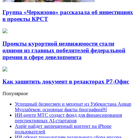
Группа «Черкизово» рассказала об инвестициях
в проекты КРСТ
Проекты курортной недвижимости стали
одними из главных победителей федеральной
премии в сфере девелопмента
Как защитить документ в редакторах Р7-Офис
Популярное
Успешный бизнесмен и меценат из Узбекистана Анвар
Муллабеков: основные факты биографии￼
ИИ-центр МТС создаст фонд для финансирования
перспективных AI-стартапов
Apple найдет запрещенный контент на iPhone
пользователей
ИИ обучат технологиям раздельного сбора мусора