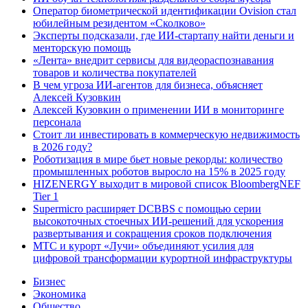
Оператор биометрической идентификации Ovision стал
юбилейным резидентом «Сколково»
Эксперты подсказали, где ИИ-стартапу найти деньги и
менторскую помощь
«Лента» внедрит сервисы для видеораспознавания
товаров и количества покупателей
В чем угроза ИИ-агентов для бизнеса, объясняет
Алексей Кузовкин
Алексей Кузовкин о применении ИИ в мониторинге
персонала
Стоит ли инвестировать в коммерческую недвижимость
в 2026 году?
Роботизация в мире бьет новые рекорды: количество
промышленных роботов выросло на 15% в 2025 году
HIZENERGY выходит в мировой список BloombergNEF
Tier 1
Supermicro расширяет DCBBS с помощью серии
высокоточных стоечных ИИ-решений для ускорения
развертывания и сокращения сроков подключения
МТС и курорт «Лучи» объединяют усилия для
цифровой трансформации курортной инфраструктуры
Бизнес
Экономика
Общество