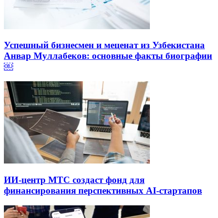
Успешный бизнесмен и меценат из Узбекистана
Анвар Муллабеков: основные факты биографии
￼
ИИ-центр МТС создаст фонд для
финансирования перспективных AI-стартапов