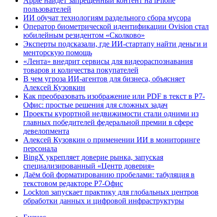
Apple найдет запрещенный контент на iPhone
пользователей
ИИ обучат технологиям раздельного сбора мусора
Оператор биометрической идентификации Ovision стал
юбилейным резидентом «Сколково»
Эксперты подсказали, где ИИ-стартапу найти деньги и
менторскую помощь
«Лента» внедрит сервисы для видеораспознавания
товаров и количества покупателей
В чем угроза ИИ-агентов для бизнеса, объясняет
Алексей Кузовкин
Как преобразовать изображение или PDF в текст в Р7-
Офис: простые решения для сложных задач
Проекты курортной недвижимости стали одними из
главных победителей федеральной премии в сфере
девелопмента
Алексей Кузовкин о применении ИИ в мониторинге
персонала
BingX укрепляет доверие рынка, запуская
специализированный «Центр доверия»
Даём бой форматированию пробелами: табуляция в
текстовом редакторе Р7-Офис
Lockton запускает практику для глобальных центров
обработки данных и цифровой инфраструктуры