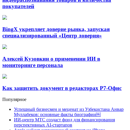
покупателей
BingX укрепляет доверие рынка, запуская
специализированный «Центр доверия»
Алексей Кузовкин о применении ИИ в
мониторинге персонала
Как защитить документ в редакторах Р7-Офис
Популярное
Успешный бизнесмен и меценат из Узбекистана Анвар
Муллабеков: основные факты биографии￼
ИИ-центр МТС создаст фонд для финансирования
перспективных AI-стартапов