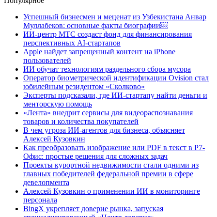
Популярное
Успешный бизнесмен и меценат из Узбекистана Анвар
Муллабеков: основные факты биографии￼
ИИ-центр МТС создаст фонд для финансирования
перспективных AI-стартапов
Apple найдет запрещенный контент на iPhone
пользователей
ИИ обучат технологиям раздельного сбора мусора
Оператор биометрической идентификации Ovision стал
юбилейным резидентом «Сколково»
Эксперты подсказали, где ИИ-стартапу найти деньги и
менторскую помощь
«Лента» внедрит сервисы для видеораспознавания
товаров и количества покупателей
В чем угроза ИИ-агентов для бизнеса, объясняет
Алексей Кузовкин
Как преобразовать изображение или PDF в текст в Р7-
Офис: простые решения для сложных задач
Проекты курортной недвижимости стали одними из
главных победителей федеральной премии в сфере
девелопмента
Алексей Кузовкин о применении ИИ в мониторинге
персонала
BingX укрепляет доверие рынка, запуская