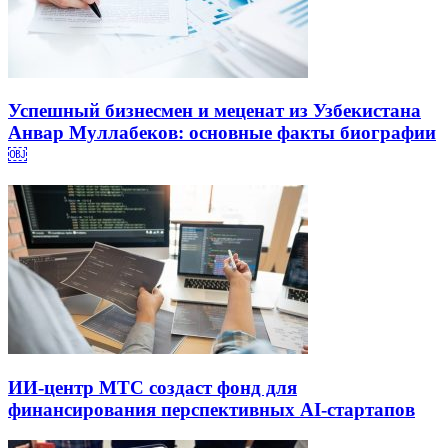
Успешный бизнесмен и меценат из Узбекистана
Анвар Муллабеков: основные факты биографии
￼
ИИ-центр МТС создаст фонд для
финансирования перспективных AI-стартапов