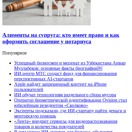
Алименты на супруга: кто имеет право и как
оформить соглашение у нотариуса
Популярное
Успешный бизнесмен и меценат из Узбекистана Анвар
Муллабеков: основные факты биографии￼
ИИ-центр МТС создаст фонд для финансирования
перспективных AI-стартапов
Apple найдет запрещенный контент на iPhone
пользователей
ИИ обучат технологиям раздельного сбора мусора
Оператор биометрической идентификации Ovision стал
юбилейным резидентом «Сколково»
Эксперты подсказали, где ИИ-стартапу найти деньги и
менторскую помощь
«Лента» внедрит сервисы для видеораспознавания
товаров и количества покупателей
В чем угроза ИИ-агентов для бизнеса, объясняет