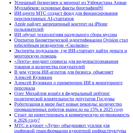
Успешный бизнесмен и меценат из Узбекистана Анвар
Муллабеков: основные факты биографии￼
ИИ-центр МТС создаст фонд для финансирования
перспективных AI-стартапов
Apple найдет запрещенный контент на iPhone
пользователей
ИИ обучат технологиям раздельного сбора мусора
Оператор биометрической идентификации Ovision стал
юбилейным резидентом «Сколково»
Эксперты подсказали, где ИИ-стартапу найти деньги и
менторскую помощь
«Лента» внедрит сервисы для видеораспознавания
товаров и количества покупателей
В чем угроза ИИ-агентов для бизнеса, объясняет
Алексей Кузовкин
Алексей Кузовкин о применении ИИ в мониторинге
персонала
Олег Михайлов вошёл в федеральный рейтинг
политической влиятельности депутатов Госдумы
Роботизация в мире бьет новые рекорды: количество
промышленных роботов выросло на 15% в 2025 году
Стоит ли инвестировать в коммерческую недвижимость
в 2026 году?
МТС и курорт «Лучи» объединяют усилия для
цифровой трансформации курортной инфраструктуры