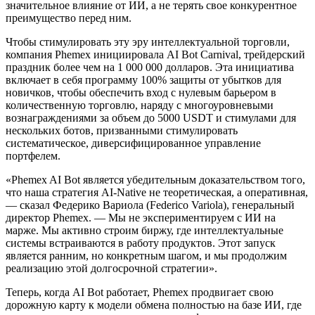
значительное влияние от ИИ, а не терять свое конкурентное
преимущество перед ним.
Чтобы стимулировать эту эру интеллектуальной торговли,
компания Phemex инициировала AI Bot Carnival, трейдерский
праздник более чем на 1 000 000 долларов. Эта инициатива
включает в себя программу 100% защиты от убытков для
новичков, чтобы обеспечить вход с нулевым барьером в
количественную торговлю, наряду с многоуровневыми
вознаграждениями за объем до 5000 USDT и стимулами для
нескольких ботов, призванными стимулировать
систематическое, диверсифицированное управление
портфелем.
«Phemex AI Bot является убедительным доказательством того,
что наша стратегия AI-Native не теоретическая, а оперативная,
— сказал Федерико Вариола (Federico Variola), генеральный
директор Phemex. — Мы не экспериментируем с ИИ на
марже. Мы активно строим биржу, где интеллектуальные
системы встраиваются в работу продуктов. Этот запуск
является ранним, но конкретным шагом, и мы продолжим
реализацию этой долгосрочной стратегии».
Теперь, когда AI Bot работает, Phemex продвигает свою
дорожную карту к модели обмена полностью на базе ИИ, где