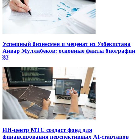
Успешный бизнесмен и меценат из Узбекистана
Анвар Муллабеков: основные факты биографии
￼
ИИ-центр МТС создаст фонд для
финансирования перспективных AI-стартапов