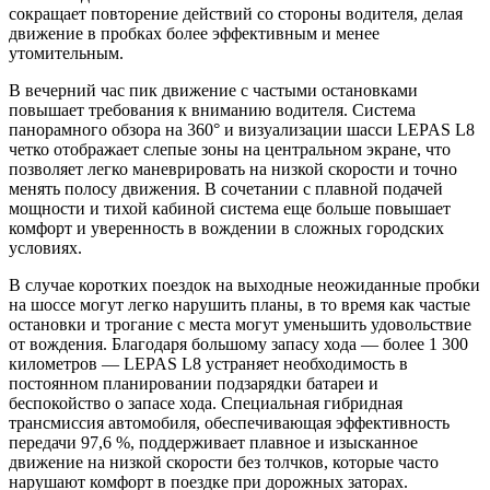
сокращает повторение действий со стороны водителя, делая
движение в пробках более эффективным и менее
утомительным.
В вечерний час пик движение с частыми остановками
повышает требования к вниманию водителя. Система
панорамного обзора на 360° и визуализации шасси LEPAS L8
четко отображает слепые зоны на центральном экране, что
позволяет легко маневрировать на низкой скорости и точно
менять полосу движения. В сочетании с плавной подачей
мощности и тихой кабиной система еще больше повышает
комфорт и уверенность в вождении в сложных городских
условиях.
В случае коротких поездок на выходные неожиданные пробки
на шоссе могут легко нарушить планы, в то время как частые
остановки и трогание с места могут уменьшить удовольствие
от вождения. Благодаря большому запасу хода — более 1 300
километров — LEPAS L8 устраняет необходимость в
постоянном планировании подзарядки батареи и
беспокойство о запасе хода. Специальная гибридная
трансмиссия автомобиля, обеспечивающая эффективность
передачи 97,6 %, поддерживает плавное и изысканное
движение на низкой скорости без толчков, которые часто
нарушают комфорт в поездке при дорожных заторах.