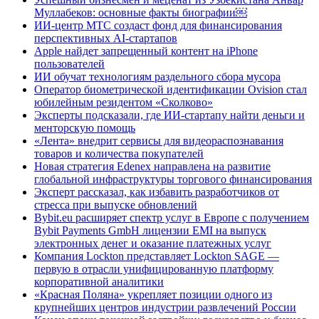
Муллабеков: основные факты биографии￼
ИИ-центр МТС создаст фонд для финансирования
перспективных AI-стартапов
Apple найдет запрещенный контент на iPhone
пользователей
ИИ обучат технологиям раздельного сбора мусора
Оператор биометрической идентификации Ovision стал
юбилейным резидентом «Сколково»
Эксперты подсказали, где ИИ-стартапу найти деньги и
менторскую помощь
«Лента» внедрит сервисы для видеораспознавания
товаров и количества покупателей
Новая стратегия Edenex направлена на развитие
глобальной инфраструктуры торгового финансирования
Эксперт рассказал, как избавить разработчиков от
стресса при выпуске обновлений
Bybit.eu расширяет спектр услуг в Европе с получением
Bybit Payments GmbH лицензии EMI на выпуск
электронных денег и оказание платежных услуг
Компания Lockton представляет Lockton SAGE —
первую в отрасли унифицированную платформу
корпоративной аналитики
«Красная Поляна» укрепляет позиции одного из
крупнейших центров индустрии развлечений России