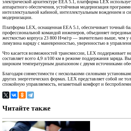
электрической архитектуре EEA 5.1, платформа LEX используе
аппаратного обеспечения, устойчивая модернизация программ
интеллектуальной кабиной, интеллектуальным вождением и с
модернизации.
Платформа LEX, оснащенная EEA 5.1, обеспечивает точный ба
профессиональной командой инженеров, объединяет передовые
жесткостью корпуса 23 800 Н•м/гр — значительно выше, чем у
лимузина наряду с маневренностью, уверенностью в управлени
Что касается возможностей трансмиссии, LEX поддерживает не
составляет всего 4,9 л/100 км в режиме поддержания заряда. Вы
широким температурным диапазоном с двумя источниками обесп
Благодаря совместимости с несколькими силовыми установкам
других энергетических формах. LEX представляет собой не то
спокойную управляемость, незаметный комфорт и беспроблем
Читайте также