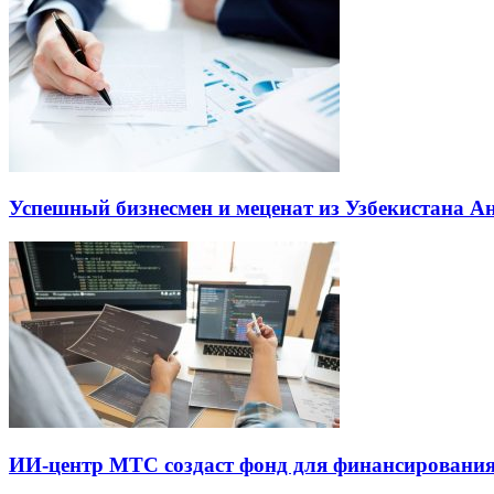
Успешный бизнесмен и меценат из Узбекистана 
ИИ-центр МТС создаст фонд для финансирования