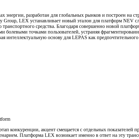
х энергии, разработан для глобальных рынков и построен на с
ry Group, LEX устанавливает новый эталон для платформ NEV с
о транспортного средства. Благодаря совершенно новой платфо
и болевыми точками пользователей, устраняя фрагментированны
ая интеллектуальную основу для LEPAS как предпочтительного б
tform
 этап конкуренции, акцент смещается с отдельных показателей 
ценарием. Платформа LEX возникает именно в ответ на эту тра