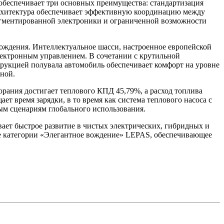
 обеспечивает три основных преимущества: стандартизация
архитектура обеспечивает эффективную координацию между
агментированной электроники и ограниченной возможности
ождения. Интеллектуальное шасси, настроенное европейской
лектронным управлением. В сочетании с крутильной
трукцией полувала автомобиль обеспечивает комфорт на уровне
ной.
орания достигает теплового КПД 45,79%, а расход топлива
ет время зарядки, в то время как система теплового насоса с
ым сценариям глобального использования.
ает быстрое развитие в чистых электрических, гибридных и
ние категории «Элегантное вождение» LEPAS, обеспечивающее