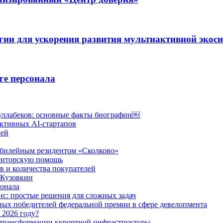
егии для ускорения развития мультиактивной экос
ге персонала
уллабеков: основные факты биографии￼
ктивных AI-стартапов
лей
юбилейным резидентом «Сколково»
менторскую помощь
в и количества покупателей
 Кузовкин
онала
ис: простые решения для сложных задач
ных победителей федеральной премии в сфере девелопмента
 2026 году?
 трансформации курортной инфраструктуры