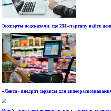
Эксперты подсказали, где ИИ-стартапу найти де
«Лента» внедрит сервисы для видеораспознавания
BingX укрепляет доверие рынка, запуская специ