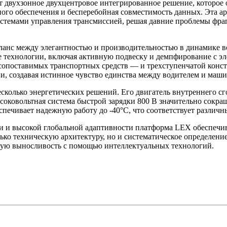
т двухзонное двухцентровое интегрированное решение, которое
ного обеспечения и бесперебойная совместимость данных. Эта 
истемами управления трансмиссией, решая давние проблемы фр
ланс между элегантностью и производительностью в динамике в
 технологии, включая активную подвеску и демпфирование с э
 сопоставимых транспортных средств — и трехступенчатой конс
и, создавая истинное чувство единства между водителем и маши
сколько энергетических решений. Его двигатель внутреннего сг
соковольтная система быстрой зарядки 800 В значительно сокраща
ечивает надежную работу до -40°C, что соответствует различн
и и высокой глобальной адаптивности платформа LEX обеспечив
лько техническую архитектуру, но и систематическое определе
ную выносливость с помощью интеллектуальных технологий.