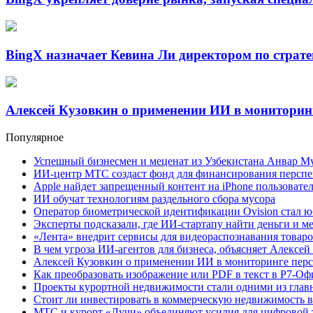
BingX назначает Кевина Ли директором по страт
Алексей Кузовкин о применении ИИ в мониторин
Популярное
Успешный бизнесмен и меценат из Узбекистана Анвар М
ИИ-центр МТС создаст фонд для финансирования перспе
Apple найдет запрещенный контент на iPhone пользовате
ИИ обучат технологиям раздельного сбора мусора
Оператор биометрической идентификации Ovision стал 
Эксперты подсказали, где ИИ-стартапу найти деньги и 
«Лента» внедрит сервисы для видеораспознавания товаро
В чем угроза ИИ-агентов для бизнеса, объясняет Алексей
Алексей Кузовкин о применении ИИ в мониторинге перс
Как преобразовать изображение или PDF в текст в Р7-Оф
Проекты курортной недвижимости стали одними из глав
Стоит ли инвестировать в коммерческую недвижимость в
МТС и курорт «Лучи» объединяют усилия для цифровой