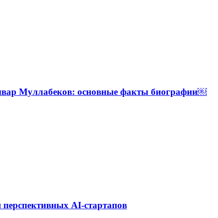
Анвар Муллабеков: основные факты биографии￼
 перспективных AI-стартапов