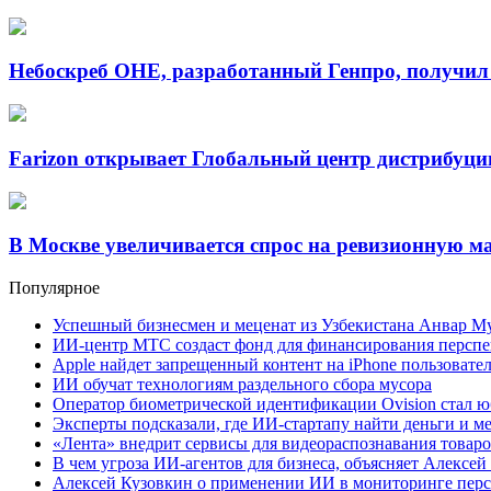
Небоскреб ОНЕ, разработанный Генпро, получи
Farizon открывает Глобальный центр дистрибуци
В Москве увеличивается спрос на ревизионную 
Популярное
Успешный бизнесмен и меценат из Узбекистана Анвар М
ИИ-центр МТС создаст фонд для финансирования перспе
Apple найдет запрещенный контент на iPhone пользовате
ИИ обучат технологиям раздельного сбора мусора
Оператор биометрической идентификации Ovision стал 
Эксперты подсказали, где ИИ-стартапу найти деньги и 
«Лента» внедрит сервисы для видеораспознавания товаро
В чем угроза ИИ-агентов для бизнеса, объясняет Алексей
Алексей Кузовкин о применении ИИ в мониторинге перс