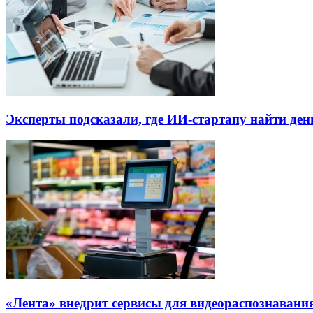
Эксперты подсказали, где ИИ-стартапу найти де
«Лента» внедрит сервисы для видеораспознавания