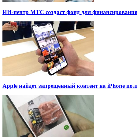
ИИ-центр МТС создаст фонд для финансирования
Apple найдет запрещенный контент на iPhone пол