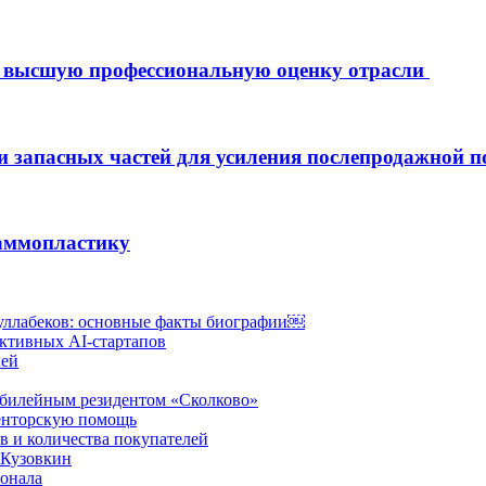
л высшую профессиональную оценку отрасли
и запасных частей для усиления послепродажной
маммопластику
уллабеков: основные факты биографии￼
ктивных AI-стартапов
лей
юбилейным резидентом «Сколково»
менторскую помощь
в и количества покупателей
 Кузовкин
онала