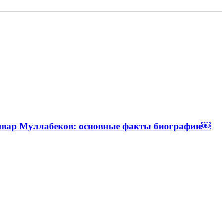
Анвар Муллабеков: основные факты биографии￼