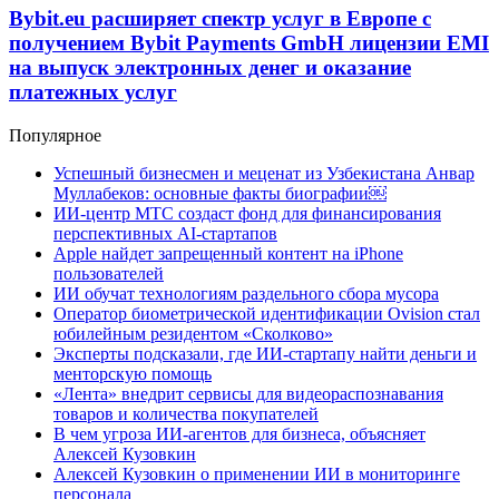
Bybit.eu расширяет спектр услуг в Европе с
получением Bybit Payments GmbH лицензии EMI
на выпуск электронных денег и оказание
платежных услуг
Популярное
Успешный бизнесмен и меценат из Узбекистана Анвар
Муллабеков: основные факты биографии￼
ИИ-центр МТС создаст фонд для финансирования
перспективных AI-стартапов
Apple найдет запрещенный контент на iPhone
пользователей
ИИ обучат технологиям раздельного сбора мусора
Оператор биометрической идентификации Ovision стал
юбилейным резидентом «Сколково»
Эксперты подсказали, где ИИ-стартапу найти деньги и
менторскую помощь
«Лента» внедрит сервисы для видеораспознавания
товаров и количества покупателей
В чем угроза ИИ-агентов для бизнеса, объясняет
Алексей Кузовкин
Алексей Кузовкин о применении ИИ в мониторинге
персонала