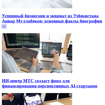
Успешный бизнесмен и меценат из Узбекистана
Анвар Муллабеков: основные факты биографии
￼
ИИ-центр МТС создаст фонд для
финансирования перспективных AI-стартапов