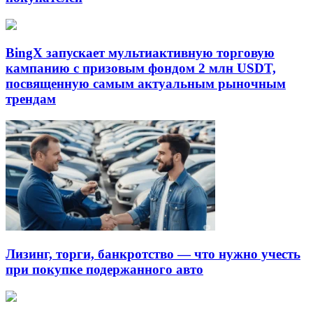
BingX запускает мультиактивную торговую
кампанию с призовым фондом 2 млн USDT,
посвященную самым актуальным рыночным
трендам
Лизинг, торги, банкротство — что нужно учесть
при покупке подержанного авто