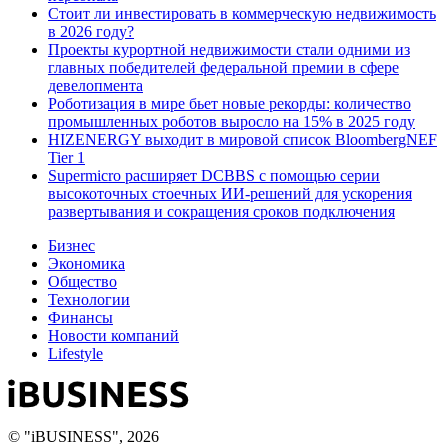
Стоит ли инвестировать в коммерческую недвижимость
в 2026 году?
Проекты курортной недвижимости стали одними из
главных победителей федеральной премии в сфере
девелопмента
Роботизация в мире бьет новые рекорды: количество
промышленных роботов выросло на 15% в 2025 году
HIZENERGY выходит в мировой список BloombergNEF
Tier 1
Supermicro расширяет DCBBS с помощью серии
высокоточных стоечных ИИ-решений для ускорения
развертывания и сокращения сроков подключения
Бизнес
Экономика
Общество
Технологии
Финансы
Новости компаний
Lifestyle
© "iBUSINESS", 2026