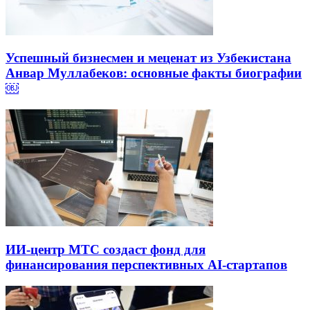
Успешный бизнесмен и меценат из Узбекистана
Анвар Муллабеков: основные факты биографии
￼
ИИ-центр МТС создаст фонд для
финансирования перспективных AI-стартапов