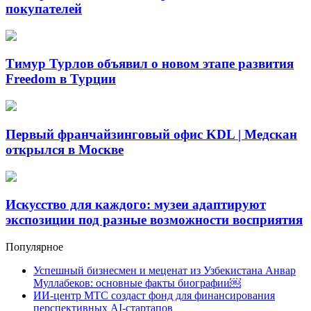
покупателей
Тимур Турлов объявил о новом этапе развития
Freedom в Турции
Первый франчайзинговый офис KDL | Медскан
открылся в Москве
Искусство для каждого: музеи адаптируют
экспозиции под разные возможности восприятия
Популярное
Успешный бизнесмен и меценат из Узбекистана Анвар
Муллабеков: основные факты биографии￼
ИИ-центр МТС создаст фонд для финансирования
перспективных AI-стартапов