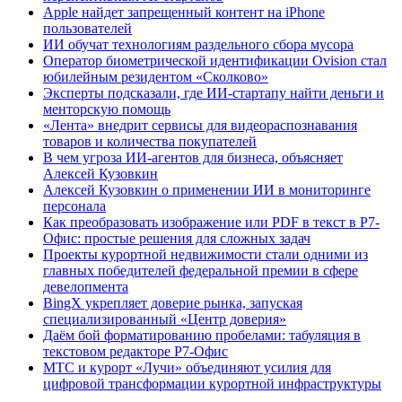
Apple найдет запрещенный контент на iPhone
пользователей
ИИ обучат технологиям раздельного сбора мусора
Оператор биометрической идентификации Ovision стал
юбилейным резидентом «Сколково»
Эксперты подсказали, где ИИ-стартапу найти деньги и
менторскую помощь
«Лента» внедрит сервисы для видеораспознавания
товаров и количества покупателей
В чем угроза ИИ-агентов для бизнеса, объясняет
Алексей Кузовкин
Алексей Кузовкин о применении ИИ в мониторинге
персонала
Как преобразовать изображение или PDF в текст в Р7-
Офис: простые решения для сложных задач
Проекты курортной недвижимости стали одними из
главных победителей федеральной премии в сфере
девелопмента
BingX укрепляет доверие рынка, запуская
специализированный «Центр доверия»
Даём бой форматированию пробелами: табуляция в
текстовом редакторе Р7-Офис
МТС и курорт «Лучи» объединяют усилия для
цифровой трансформации курортной инфраструктуры