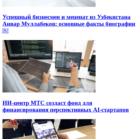
Успешный бизнесмен и меценат из Узбекистана
Анвар Муллабеков: основные факты биографии
￼
ИИ-центр МТС создаст фонд для
финансирования перспективных AI-стартапов