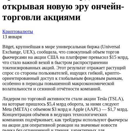
открывая новую эру ончейн-
торговли акциями
Криптовалюты
13 января
Bitget, крупнейшая в мире универсальная биржа (Universal
Exchange, UEX), сообщила, что совокупный объем торгов
фьючерсами на акции США на платформе превысил $15 млрд,
что стало важной вехой в быстром распространении
токенизированных акций. Этот результат отражает растущий
спрос со стороны пользователей, ищущих гибкий, крипто-
ориентированный доступ к глобальным фондовым рынкам,
особенно в периоды повышенной макроэкономической
волатильности и сезонной отчётности компаний.
Лидером по торговой активности стали акции Tesla (TSLA),
на которые пришлось $5,4 млрд оборота, за ними следуют
Meta (META) с объемом $3 млрд и Apple (AAPL) — $1,7 млрд.
Концентрация объёмов в ведущих технологических
компаниях подчёркивает, как трейдеры используют фьючерсы
на акции для оперативной реакции на значимые новости
рынка без ограничений и трения, характерных для