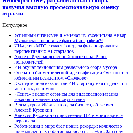
Небоскреб ОНЕ, разработанный Генпро,
получил высшую профессиональную оценку
отрасли
Популярное
Успешный бизнесмен и меценат из Узбекистана Анвар
Муллабеков: основные факты биографии￼
ИИ-центр МТС создаст фонд для финансирования
перспективных AI-стартапов
Apple найдет запрещенный контент на iPhone
пользователей
ИИ обучат технологиям раздельного сбора мусора
Оператор биометрической идентификации Ovision стал
юбилейным резидентом «Сколково»
Эксперты подсказали, где ИИ-стартапу найти деньги и
менторскую помощь
«Лента» внедрит сервисы для видеораспознавания
товаров и количества покупателей
В чем угроза ИИ-агентов для бизнеса, объясняет
Алексей Кузовкин
Алексей Кузовкин о применении ИИ в мониторинге
персонала
Роботизация в мире бьет новые рекорды: количество
промышленных роботов выросло на 15% в 2025 году