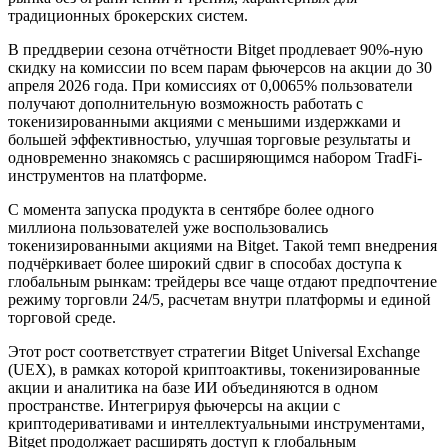
традиционных брокерских систем.
В преддверии сезона отчётности Bitget продлевает 90%-ную
скидку на комиссии по всем парам фьючерсов на акции до 30
апреля 2026 года. При комиссиях от 0,0065% пользователи
получают дополнительную возможность работать с
токенизированными акциями с меньшими издержками и
большей эффективностью, улучшая торговые результаты и
одновременно знакомясь с расширяющимся набором TradFi-
инструментов на платформе.
С момента запуска продукта в сентябре более одного
миллиона пользователей уже воспользовались
токенизированными акциями на Bitget. Такой темп внедрения
подчёркивает более широкий сдвиг в способах доступа к
глобальным рынкам: трейдеры все чаще отдают предпочтение
режиму торговли 24/5, расчетам внутри платформы и единой
торговой среде.
Этот рост соответствует стратегии Bitget Universal Exchange
(UEX), в рамках которой криптоактивы, токенизированные
акции и аналитика на базе ИИ объединяются в одном
пространстве. Интегрируя фьючерсы на акции с
криптодеривативами и интеллектуальными инструментами,
Bitget продолжает расширять доступ к глобальным