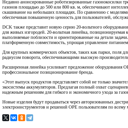
Недавно анонсированные роботизированные газонокосилки тр
газонов площадью до 500 или 800 кв. м, обеспечивают интелл
скашивание на небольших площадях. По сравнению с моделями 
обеспечивая повышенную ценность для пользователей, обслуж
DCK также представит новую серию 20-вольтного оборудования
для живых изгородей. 20-вольтная линейка, позиционируемая 
выполняемые поблизости и ориентированные на детали задачи
платформенную совместимость, упрощая управление питанием 
Для крупных коммерческих объектов, таких как парки, поля 
радиусом поворота, обеспечивающими высокую производительн
Расширенная линейка усиливает предложение оборудования OP
профессиональное позиционирование бренда.
«Этот выпуск продуктов представляет собой не только значит
экосистемы аккумуляторов. Предлагая полный охват сценарие
надежным решениям для гибкого и экономичного ухода за газон
Новые изделия будут продаваться через авторизованных дис
электроинструментов и решений OPE пользователям по всему 