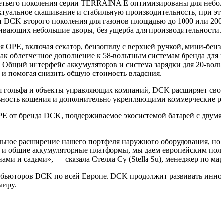
етьего поколения серии TERRAINA E оптимизированы для небол
ектуальное скашивание и стабильную производительность, при 
DCK второго поколения для газонов площадью до 1000 или 2000 
ивающих небольшие дворы, без ущерба для производительности.
 OPE, включая секатор, бензопилу с верхней ручкой, мини-бенз
как облегченное дополнение к 58-вольтным системам бренда для
. Общий интерфейс аккумуляторов и система зарядки для 20-во
и помогая снизить общую стоимость владения.
для гольфа и объекты управляющих компаний, DCK расширяет св
ость кошения и дополнительно укрепляющими коммерческие реш
E от бренда DCK, поддерживаемое экосистемой батарей с двумя
ельное расширение нашего портфеля наружного оборудования, н
в и общие аккумуляторные платформы, мы даем европейским пол
ами и садами», — сказала Стелла Су (Stella Su), менеджер по 
трибьюторов DCK по всей Европе. DCK продолжит развивать ин
миру.