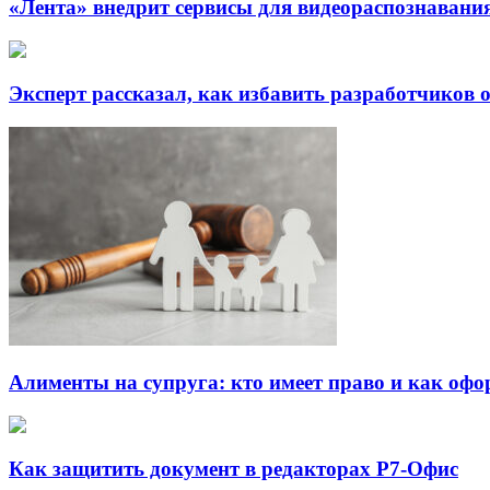
«Лента» внедрит сервисы для видеораспознавания
Эксперт рассказал, как избавить разработчиков 
Алименты на супруга: кто имеет право и как офо
Как защитить документ в редакторах Р7-Офис