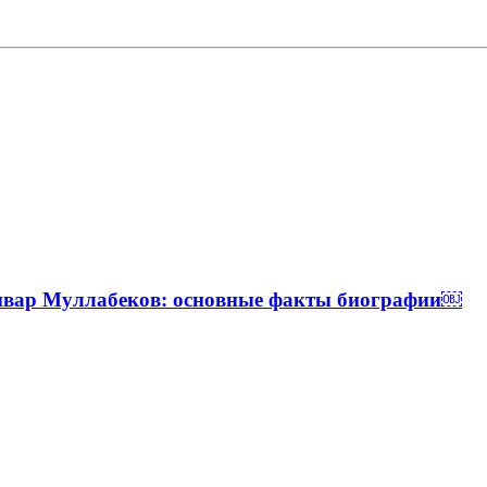
Анвар Муллабеков: основные факты биографии￼