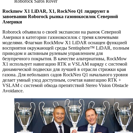
Roborock Saros Rover
Rockmow X1 LiDAR, X1, RockNeo Q1 лидируют в
завоевании Roborock рынка газонокосилок Северной
Америки
Roborock объявила о своей экспансии на рынок Северной
Америки в категории газонокосилок с тремя ключевыми
моделями. Флагман RockMow X1 LiDAR оснащен функцией
восприятия окружающей среды Sentisphere™ LiDAR, полным
приводом и активным рулевым управлением для
безупречного покрытия. В качестве альтернативы, RockMow
X1 использует навигацию RTK и VSLAM наряду с системой
динамической подвески для лучшей в отрасли стрижки края
газона. Для небольших садов RockNeo Q1 начального уровня
делает умный уход доступным, сочетая навигацию RTK +
VSLAM с системой обхода препятствий Stereo Vision Obstacle
Avoidance.