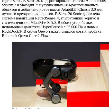
серии Saros. В Saros 20 модернизирована система Autonomous
System 2.0 StarSight™ с улучшенным ИИ-распознаванием
объектов и добавлено новое шасси AdaptiLift Chassis 3.0 для
лучшего преодоления порогов. В Saros 20 Sonic добавлена
система навигации RetractSense™, ультратонкий корпус и
система очистки VibraRise ® 5.0. В обоих устройствах
использован двигатель HyperForce® с 35 000 Па и новый
RockDock®. В серии Qrevo также появился новый продукт —
Roborock Qrevo Curv 2 Flow.