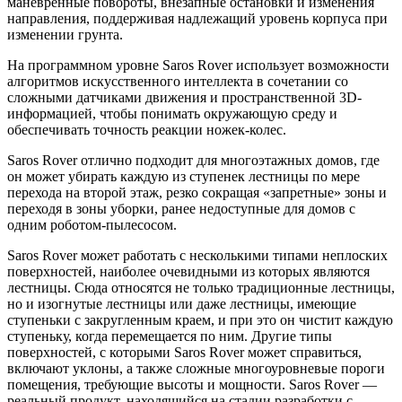
маневренные повороты, внезапные остановки и изменения
направления, поддерживая надлежащий уровень корпуса при
изменении грунта.
На программном уровне Saros Rover использует возможности
алгоритмов искусственного интеллекта в сочетании со
сложными датчиками движения и пространственной 3D-
информацией, чтобы понимать окружающую среду и
обеспечивать точность реакции ножек-колес.
Saros Rover отлично подходит для многоэтажных домов, где
он может убирать каждую из ступенек лестницы по мере
перехода на второй этаж, резко сокращая «запретные» зоны и
переходя в зоны уборки, ранее недоступные для домов с
одним роботом-пылесосом.
Saros Rover может работать с несколькими типами неплоских
поверхностей, наиболее очевидными из которых являются
лестницы. Сюда относятся не только традиционные лестницы,
но и изогнутые лестницы или даже лестницы, имеющие
ступеньки с закругленным краем, и при это он чистит каждую
ступеньку, когда перемещается по ним. Другие типы
поверхностей, с которыми Saros Rover может справиться,
включают уклоны, а также сложные многоуровневые пороги
помещения, требующие высоты и мощности. Saros Rover —
реальный продукт, находящийся на стадии разработки с