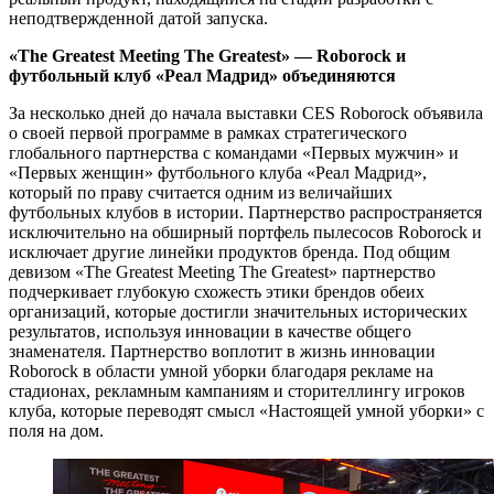
неподтвержденной датой запуска.
«The Greatest Meeting The Greatest» — Roborock и
футбольный клуб «Реал Мадрид» объединяются
За несколько дней до начала выставки CES Roborock объявила
о своей первой программе в рамках стратегического
глобального партнерства с командами «Первых мужчин» и
«Первых женщин» футбольного клуба «Реал Мадрид»,
который по праву считается одним из величайших
футбольных клубов в истории. Партнерство распространяется
исключительно на обширный портфель пылесосов Roborock и
исключает другие линейки продуктов бренда. Под общим
девизом «The Greatest Meeting The Greatest» партнерство
подчеркивает глубокую схожесть этики брендов обеих
организаций, которые достигли значительных исторических
результатов, используя инновации в качестве общего
знаменателя. Партнерство воплотит в жизнь инновации
Roborock в области умной уборки благодаря рекламе на
стадионах, рекламным кампаниям и сторителлингу игроков
клуба, которые переводят смысл «Настоящей умной уборки» с
поля на дом.