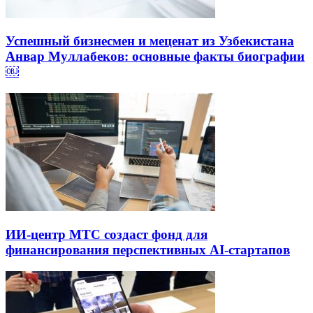
Успешный бизнесмен и меценат из Узбекистана
Анвар Муллабеков: основные факты биографии
￼
ИИ-центр МТС создаст фонд для
финансирования перспективных AI-стартапов