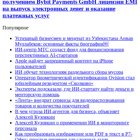
получением Bybit Payments GmbH лицензии EMI
на выпуск электронных денег и оказание
платежных услуг
Популярное
Успешный бизнесмен и меценат из Узбекистана Анвар
Муллабеков: основные факты биографии￼
ИИ-центр МТС создаст фонд для финансирования
перспективных AI-стартапов
Apple найдет запрещенный контент на iPhone
пользователей
ИИ обучат технологиям раздельного сбора мусора
Оператор биометрической идентификации Ovision стал
юбилейным резидентом «Сколково»
Эксперты подсказали, где ИИ-стартапу найти деньги и
менторскую помощь
«Лента» внедрит сервисы для видеораспознавания
товаров и количества покупателей
В чем угроза ИИ-агентов для бизнеса, объясняет
Алексей Кузовкин
Алексей Кузовкин о применении ИИ в мониторинге
персонала
Как преобразовать изображение или PDF в текст в Р7-
Офис: простые решения для сложных задач