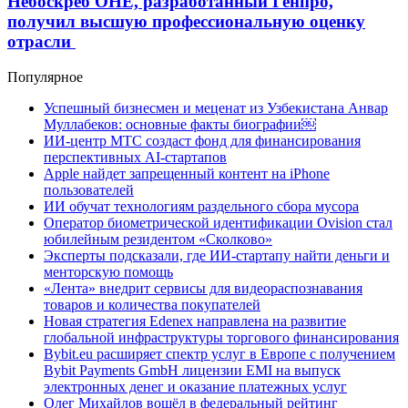
Небоскреб ОНЕ, разработанный Генпро,
получил высшую профессиональную оценку
отрасли
Популярное
Успешный бизнесмен и меценат из Узбекистана Анвар
Муллабеков: основные факты биографии￼
ИИ-центр МТС создаст фонд для финансирования
перспективных AI-стартапов
Apple найдет запрещенный контент на iPhone
пользователей
ИИ обучат технологиям раздельного сбора мусора
Оператор биометрической идентификации Ovision стал
юбилейным резидентом «Сколково»
Эксперты подсказали, где ИИ-стартапу найти деньги и
менторскую помощь
«Лента» внедрит сервисы для видеораспознавания
товаров и количества покупателей
Новая стратегия Edenex направлена на развитие
глобальной инфраструктуры торгового финансирования
Bybit.eu расширяет спектр услуг в Европе с получением
Bybit Payments GmbH лицензии EMI на выпуск
электронных денег и оказание платежных услуг
Олег Михайлов вошёл в федеральный рейтинг