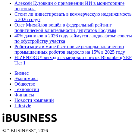
Алексей Кузовкин о применении ИИ в мониторинге
персонала
Стоит ли инвестировать в коммерческую недвижимость
в 2026 году?
Олег Михайлов вошёл в федеральный рейтинг
политической влиятельности депутатов Госдумы
40% дачников в 2026 году займутся ландшафтом: советы
по обустройству участка
Роботизация в мире бьет новые рекорды: количество
промышленных роботов выросло на 15% в 2025 году
HIZENERGY выходит в мировой список BloombergNEF
Tier 1
Бизнес
Экономика
Общество
Технологии
Финансы
Новости компаний
Lifestyle
© "iBUSINESS", 2026