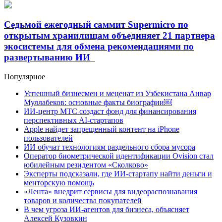
Седьмой ежегодный саммит Supermicro по
открытым хранилищам объединяет 21 партнера
экосистемы для обмена рекомендациями по
развертыванию ИИ
Популярное
Успешный бизнесмен и меценат из Узбекистана Анвар
Муллабеков: основные факты биографии￼
ИИ-центр МТС создаст фонд для финансирования
перспективных AI-стартапов
Apple найдет запрещенный контент на iPhone
пользователей
ИИ обучат технологиям раздельного сбора мусора
Оператор биометрической идентификации Ovision стал
юбилейным резидентом «Сколково»
Эксперты подсказали, где ИИ-стартапу найти деньги и
менторскую помощь
«Лента» внедрит сервисы для видеораспознавания
товаров и количества покупателей
В чем угроза ИИ-агентов для бизнеса, объясняет
Алексей Кузовкин