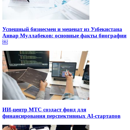
Успешный бизнесмен и меценат из Узбекистана
Анвар Муллабеков: основные факты биографии
￼
ИИ-центр МТС создаст фонд для
финансирования перспективных AI-стартапов