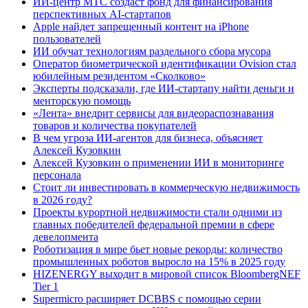
ИИ-центр МТС создаст фонд для финансирования
перспективных AI-стартапов
Apple найдет запрещенный контент на iPhone
пользователей
ИИ обучат технологиям раздельного сбора мусора
Оператор биометрической идентификации Ovision стал
юбилейным резидентом «Сколково»
Эксперты подсказали, где ИИ-стартапу найти деньги и
менторскую помощь
«Лента» внедрит сервисы для видеораспознавания
товаров и количества покупателей
В чем угроза ИИ-агентов для бизнеса, объясняет
Алексей Кузовкин
Алексей Кузовкин о применении ИИ в мониторинге
персонала
Стоит ли инвестировать в коммерческую недвижимость
в 2026 году?
Проекты курортной недвижимости стали одними из
главных победителей федеральной премии в сфере
девелопмента
Роботизация в мире бьет новые рекорды: количество
промышленных роботов выросло на 15% в 2025 году
HIZENERGY выходит в мировой список BloombergNEF
Tier 1
Supermicro расширяет DCBBS с помощью серии