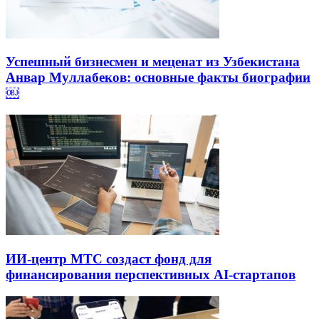
Успешный бизнесмен и меценат из Узбекистана
Анвар Муллабеков: основные факты биографии
￼
ИИ-центр МТС создаст фонд для
финансирования перспективных AI-стартапов